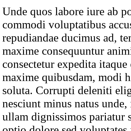
Unde quos labore iure ab por
commodi voluptatibus accu
repudiandae ducimus ad, te
maxime consequuntur animi
consectetur expedita itaque 
maxime quibusdam, modi h
soluta. Corrupti deleniti el
nesciunt minus natus unde, m
ullam dignissimos pariatur s
optio dolore sed voluptates 